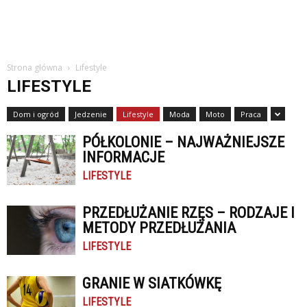
Strona główna
Lifestyle
LIFESTYLE
Dom i ogród
Jedzenie
Lifestyle
Moda
Moto
Praca
PÓŁKOLONIE – NAJWAŻNIEJSZE
INFORMACJE
LIFESTYLE
PRZEDŁUŻANIE RZĘS – RODZAJE I
METODY PRZEDŁUŻANIA
LIFESTYLE
GRANIE W SIATKÓWKĘ
LIFESTYLE