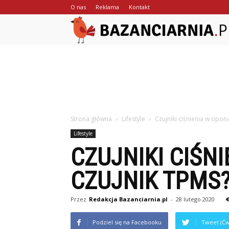
O nas
Reklama
Kontakt
Strona główna
Lifestyle
Czujniki ciśnienia w opona
Lifestyle
CZUJNIKI CIŚNI
CZUJNIK TPMS
Przez
Redakcja Bazanciarnia.pl
-
28 lutego 2020
Podziel się na Facebooku
Tweet (Ćw