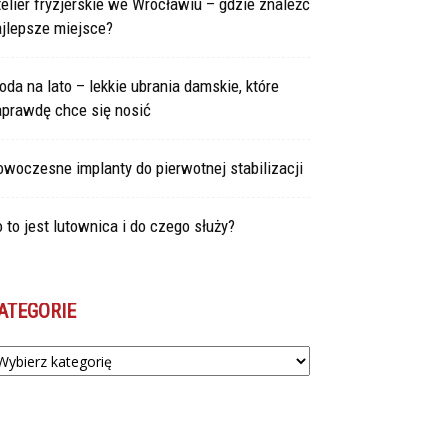
elier fryzjerskie we Wrocławiu – gdzie znaleźć
ajlepsze miejsce?
da na lato – lekkie ubrania damskie, które
aprawdę chce się nosić
woczesne implanty do pierwotnej stabilizacji
 to jest lutownica i do czego służy?
ATEGORIE
tegorie