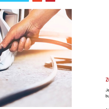
Z
Je
bu