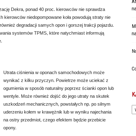
At
n
ację Dekra, ponad 40 proc. kierowców nie sprawdza
ch kierowców niedopompowane koła powodują straty nie
również degradacji samych opon i gorszej trakcji pojazdu.
Mo
ania systemów TPMS, które natychmiast informują
n
e.
No
Co
Utrata ciśnienia w oponach samochodowych może
wynikać z kilku przyczyn. Powietrze może uciekać z
ogumienia w sposób naturalny poprzez ścianki opon lub
K
wentyle. Może również dojść do jego utraty na skutek
uszkodzeń mechanicznych, powstałych np. po silnym
Ka
uderzeniu kołem w krawężnik lub w wyniku najechania
na ostry przedmiot, czego efektem będzie przebicie
opony.