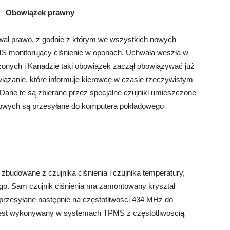
Obowiązek prawny
wał prawo, z godnie z którym we wszystkich nowych
 monitorujący ciśnienie w oponach. Uchwała weszła w
zonych i Kanadzie taki obowiązek zaczął obowiązywać już
iązanie, które informuje kierowcę w czasie rzeczywistym
 Dane te są zbierane przez specjalne czujniki umieszczone
diowych są przesyłane do komputera pokładowego
udowane z czujnika ciśnienia i czujnika temperatury,
nego. Sam czujnik ciśnienia ma zamontowany kryształ
, przesyłane następnie na częstotliwości 434 MHz do
jest wykonywany w systemach TPMS z częstotliwością