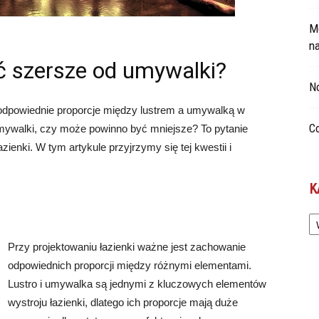
Mo
n
ć szersze od umywalki?
No
 odpowiednie proporcje między lustrem a umywalką w
Co
umywalki, czy może powinno być mniejsze? To pytanie
zienki. W tym artykule przyjrzymy się tej kwestii i
K
Ka
Przy projektowaniu łazienki ważne jest zachowanie
odpowiednich proporcji między różnymi elementami.
Lustro i umywalka są jednymi z kluczowych elementów
wystroju łazienki, dlatego ich proporcje mają duże