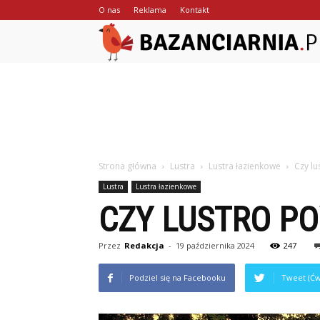
O nas
Reklama
Kontakt
Strona główna
Lustra
Lustra łazienkowe
Czy lu
Lustra
Lustra łazienkowe
CZY LUSTRO P
Przez
Redakcja
-
19 października 2024
247
Podziel się na Facebooku
Tweet (Ćw