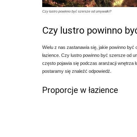
Czy lustro powinno być szersze od umywalki?
Czy lustro powinno by
Wielu z nas zastanawia się, jakie powinno być
łazience. Czy lustro powinno być szersze od 
często pojawia się podczas aranżacji wnętrza ła
postaramy się znaleźć odpowiedź.
Proporcje w łazience