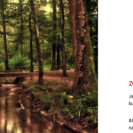
Z
Je
bu
At
n