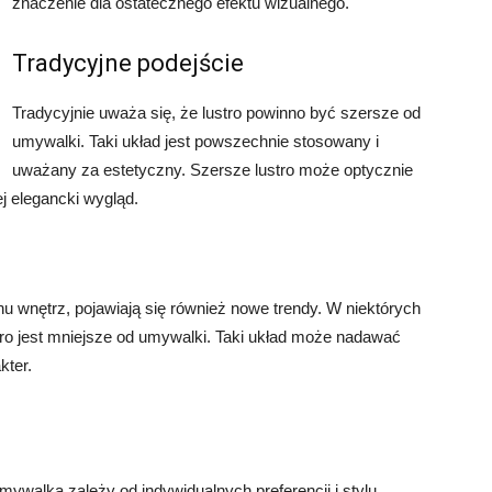
znaczenie dla ostatecznego efektu wizualnego.
Tradycyjne podejście
Tradycyjnie uważa się, że lustro powinno być szersze od
umywalki. Taki układ jest powszechnie stosowany i
uważany za estetyczny. Szersze lustro może optycznie
j elegancki wygląd.
wnętrz, pojawiają się również nowe trendy. W niektórych
ro jest mniejsze od umywalki. Taki układ może nadawać
kter.
ywalką zależy od indywidualnych preferencji i stylu