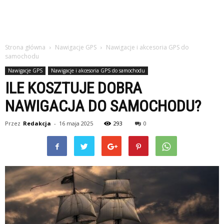
Strona główna
Nawigacje GPS
Nawigacje i akcesoria GPS do
samochodu
Nawigacje GPS
Nawigacje i akcesoria GPS do samochodu
ILE KOSZTUJE DOBRA
NAWIGACJA DO SAMOCHODU?
Przez
Redakcja
-
16 maja 2025
293
0