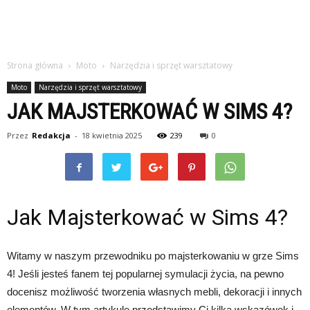
Strona główna
Moto
Narzędzia i sprzęt warsztatowy
Moto
Narzędzia i sprzęt warsztatowy
JAK MAJSTERKOWAĆ W SIMS 4?
Przez
Redakcja
-
18 kwietnia 2025
239
0
Jak Majsterkować w Sims 4?
Witamy w naszym przewodniku po majsterkowaniu w grze Sims
4! Jeśli jesteś fanem tej popularnej symulacji życia, na pewno
docenisz możliwość tworzenia własnych mebli, dekoracji i innych
elementów. W tym artykule przedstawimy Ci kilka wskazówek i