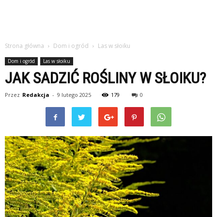
Strona główna
Dom i ogród
Las w słoiku
Dom i ogród
Las w słoiku
JAK SADZIĆ ROŚLINY W SŁOIKU?
Przez
Redakcja
-
9 lutego 2025
179
0