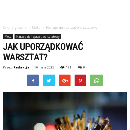
Strona główna
Moto
Narzędzia i sprzęt warsztatowy
Moto
Narzędzia i sprzęt warsztatowy
JAK UPORZĄDKOWAĆ
WARSZTAT?
Przez
Redakcja
-
16 maja 2025
171
0