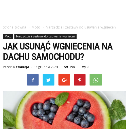
Strona główna
Moto
Narzędzia i zestawy do usuwania wgnieceń
Moto
Narzędzia i zestawy do usuwania wgnieceń
JAK USUNĄĆ WGNIECENIA NA
DACHU SAMOCHODU?
Przez
Redakcja
-
18 grudnia 2024
198
0