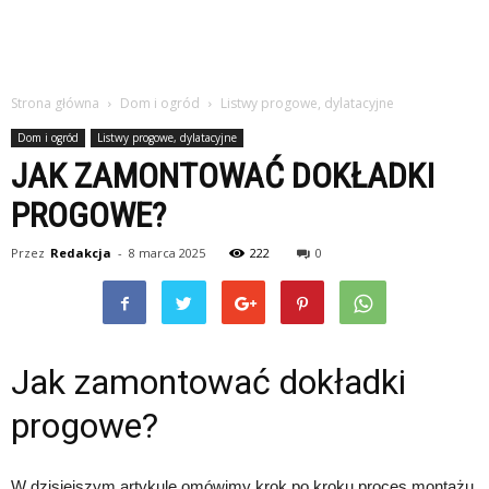
Strona główna
Dom i ogród
Listwy progowe, dylatacyjne
Dom i ogród
Listwy progowe, dylatacyjne
JAK ZAMONTOWAĆ DOKŁADKI
PROGOWE?
Przez
Redakcja
-
8 marca 2025
222
0
Jak zamontować dokładki
progowe?
W dzisiejszym artykule omówimy krok po kroku proces montażu