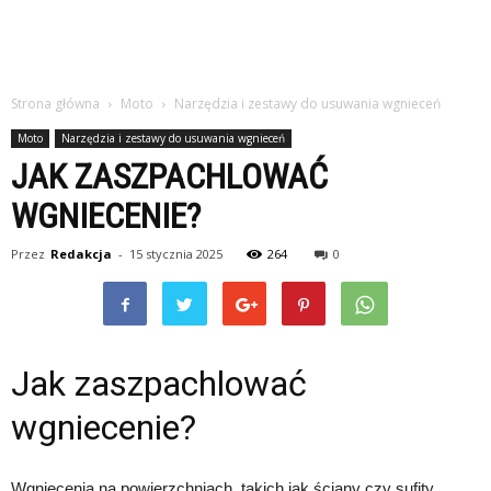
Strona główna
Moto
Narzędzia i zestawy do usuwania wgnieceń
Moto
Narzędzia i zestawy do usuwania wgnieceń
JAK ZASZPACHLOWAĆ
WGNIECENIE?
Przez
Redakcja
-
15 stycznia 2025
264
0
Jak zaszpachlować
wgniecenie?
Wgniecenia na powierzchniach, takich jak ściany czy sufity,