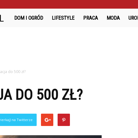
Bazanciarnia.pl
DOM I OGRÓD
LIFESTYLE
PRACA
MODA
URO
acja do 500 zł?
A DO 500 ZŁ?
ierkaj) na Twitterze