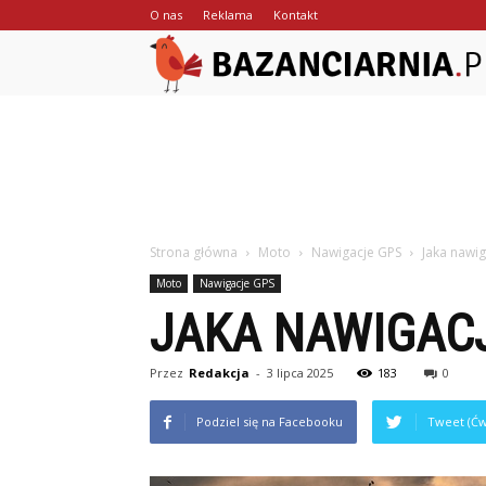
O nas
Reklama
Kontakt
Strona główna
Moto
Nawigacje GPS
Jaka nawig
Moto
Nawigacje GPS
JAKA NAWIGACJ
Przez
Redakcja
-
3 lipca 2025
183
0
Podziel się na Facebooku
Tweet (Ćw