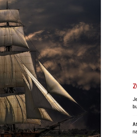
Z
Je
bu
At
n