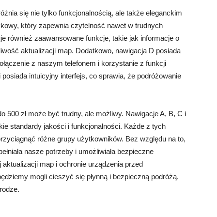
óżnia się nie tylko funkcjonalnością, ale także eleganckim
kowy, który zapewnia czytelność nawet w trudnych
e również zaawansowane funkcje, takie jak informacje o
wość aktualizacji map. Dodatkowo, nawigacja D posiada
łączenie z naszym telefonem i korzystanie z funkcji
 posiada intuicyjny interfejs, co sprawia, że podróżowanie
 500 zł może być trudny, ale możliwy. Nawigacje A, B, C i
okie standardy jakości i funkcjonalności. Każde z tych
przyciągnąć różne grupy użytkowników. Bez względu na to,
pełniała nasze potrzeby i umożliwiała bezpieczne
aktualizacji map i ochronie urządzenia przed
będziemy mogli cieszyć się płynną i bezpieczną podróżą,
rodze.