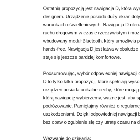
Ostatnią propozycją jest nawigacja D, która wyr
designem. Urządzenie posiada duży ekran doty
warunkach oświetleniowych. Nawigacja D oferuj
ruchu drogowym w czasie rzeczywistym i możli
wbudowany moduł Bluetooth, który umożliwia po
hands-free. Nawigacja D jest łatwa w obsłudze i
staje się jeszcze bardziej komfortowe.
Podsumowując, wybór odpowiedniej nawigacji do
D to tylko kilka propozycji, które spełniają wys
urządzeń posiada unikalne cechy, które mogą 
którą nawigację wybierzemy, ważne jest, aby s
podróżowanie. Pamiętajmy również o regularnej 
uszkodzeniami. Dzięki odpowiedniej nawigacji 
bez obaw o zgubienie się czy utratę czasu na d
Wezwanie do działania: