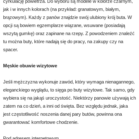
cyrkulację powietrza. Do wyboru są modele w kolorze czarnym,
jak i w innych kolorach (na przykład: granatowym, białym,
brązowym). Każdy z panów znajdzie swój ulubiony krój buta. W
opcji są bowiem egzemplarze wiązane, wsuwane (posiadają
wszytą gumkę) oraz zapinane na rzepy. Z powodzeniem znaleźć
tu można buty, które nadają się do pracy, na zakupy czy na
spacer.
Męskie obuwie wizytowe
Jeśli mężczyzna wykonuje zawód, który wymaga nienagannego,
eleganckiego wyglądu, to sięga po buty wizytowe. Tak samo, gdy
wybiera się na jakąś uroczystość. Niektórzy panowie używają ich
zatem na co dzień, a inni od święta. Bez względu jednak, jaka
jest częstotliwość noszenia danej pary butów, powinna ona
gwarantować komfortowe chodzenie.
Pod adresem internetowym