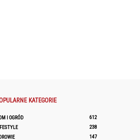
OPULARNE KATEGORIE
612
OM I OGRÓD
238
IFESTYLE
147
DROWIE