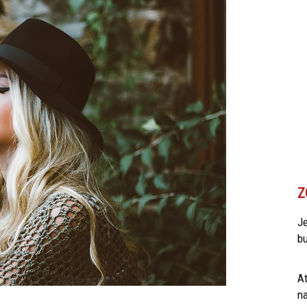
Z
Je
bu
At
n