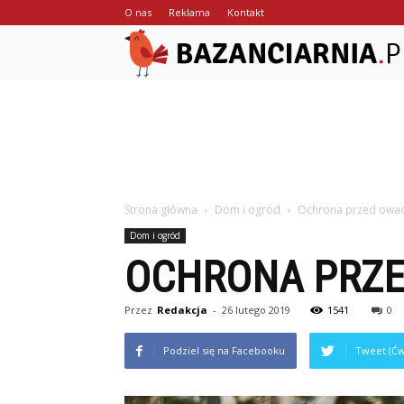
O nas
Reklama
Kontakt
Strona główna
Dom i ogród
Ochrona przed owa
Dom i ogród
OCHRONA PRZ
Przez
Redakcja
-
26 lutego 2019
1541
0
Podziel się na Facebooku
Tweet (Ćw