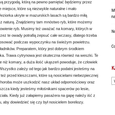
ą przygodą, którą na pewno pamiętać będziemy przez
 miejsce, które są niezwykle naturalne i mało
Mo
Jeziorka ukryte w mazurskich lasach są bardzo miłą
n
kt z naturą. Znajdziemy tam mnóstwo ryb, które możemy
 łowienie ryb. Musimy też uważać na komary, których w
No
przez te owady potrafią zepsuć całe wczasy, dlatego trzeba
tosować podczas wypoczynku na świeżym powietrzu.
Co
kładników. Preparatem, który jest dobrym środkiem
ka. Trawa cytrynowa jest skuteczna również na weszki. Te
we niż komary, a duża ilość ukąszeń powoduje, że człowiek
K
 Wszystko zależy od tego jak bardzo podatni jesteśmy na
eż przed kleszczami, które są nosicielami niebezpiecznej
Ka
a choroba może uszkodzić nasz układ odpornościowy oraz
zcza kiedy jesteśmy miłośnikami spacerów po lesie,
ciała. Kiedy już załapiemy pasażera na gapę należy iść z
 aby dowiedzieć się czy był nosicielem boreliozy.