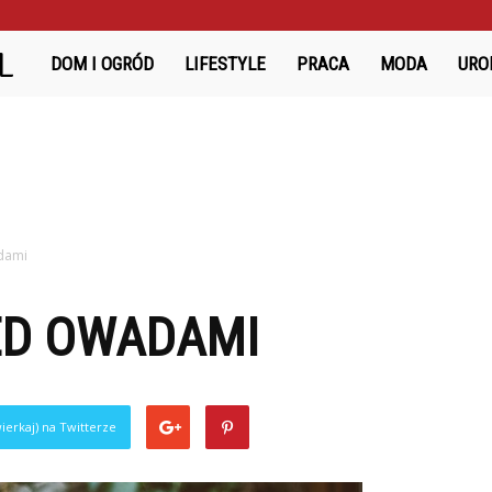
Bazanciarnia.pl
DOM I OGRÓD
LIFESTYLE
PRACA
MODA
URO
dami
ED OWADAMI
ierkaj) na Twitterze