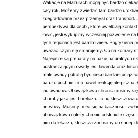
Wakacje na Mazurach mogą być bardzo ciekaw
cały rok. Możemy zwiedzić tam bardzo urokliwe
zdegradowane przez przemysł oraz transport. 
perspektywą dla osób , które uwielbiają konta
łowić, jeśli wykupimy wcześniej pozwolenie na
tych regionach jest bardzo wiele. Pogryzienia 
uważać czym się smarujemy. Co na komary s
Najlepsze są preparaty na bazie naturalnych s
odstraszającym owady jest lawenda oraz limon
małe owady potrafią być nieco bardziej uciążli
bardzo puchnie i ma nawet reakcję alergiczną.
jad owadów. Obowiązkowo chronić musimy się t
choroby jaką jest borelioza. Ta od kleszczow
nerwowy. Musimy mieć się na baczności, zwłas
obowiązkowo należy chronić odsłonięte części 
nim do lekarza, kleszcza zanosimy do sanepidu,