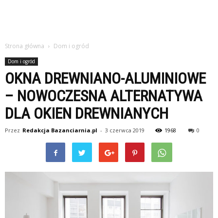
Strona główna
Dom i ogród
Dom i ogród
OKNA DREWNIANO-ALUMINIOWE
– NOWOCZESNA ALTERNATYWA
DLA OKIEN DREWNIANYCH
Przez
Redakcja Bazanciarnia.pl
-
3 czerwca 2019
1968
0