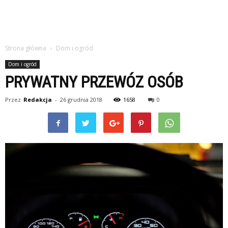
Strona główna
Dom i ogród
Dom i ogród
PRYWATNY PRZEWÓZ OSÓB
Przez
Redakcja
-
26 grudnia 2018
1658
0