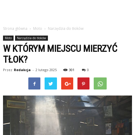
Strona główna
Moto
Narzędzia do tłoków
Moto
Narzędzia do tłoków
W KTÓRYM MIEJSCU MIERZYĆ
TŁOK?
Przez
Redakcja
-
2 lutego 2025
301
0