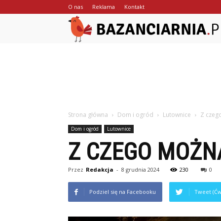
O nas
Reklama
Kontakt
Strona główna
Dom i ogród
Lutownice
Z czego
Dom i ogród
Lutownice
Z CZEGO MOŻN
Przez
Redakcja
-
8 grudnia 2024
230
0
Podziel się na Facebooku
Tweet (Ćw