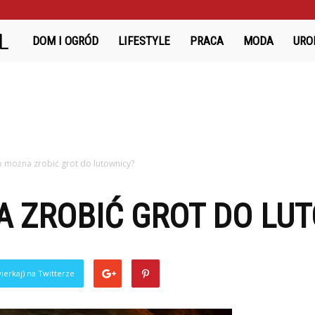
Bazanciarnia.pl
DOM I OGRÓD
LIFESTYLE
PRACA
MODA
URO
 można zrobić grot do lutownicy?
A ZROBIĆ GROT DO LU
ierkaj) na Twitterze