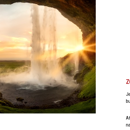
Z
Je
bu
At
n