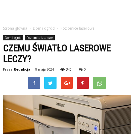
Strona główna
Dom i ogród
Poziomice laserowe
Dom i ogród
Poziomice laserowe
CZEMU ŚWIATŁO LASEROWE
LECZY?
Przez
Redakcja
-
8 maja 2024
340
0