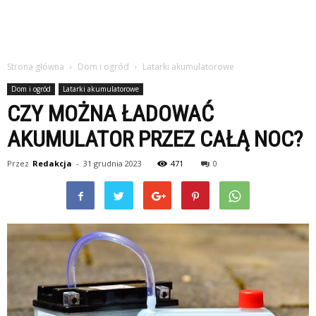
Strona główna
Dom i ogród
Latarki akumulatorowe
Dom i ogród
Latarki akumulatorowe
CZY MOŻNA ŁADOWAĆ
AKUMULATOR PRZEZ CAŁĄ NOC?
Przez
Redakcja
-
31 grudnia 2023
471
0