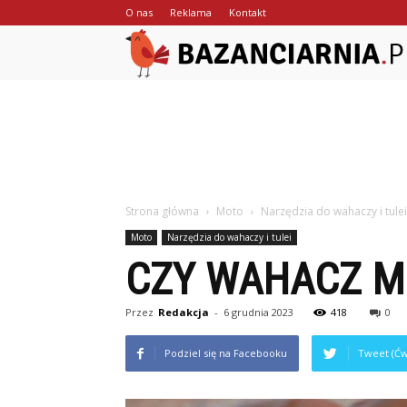
O nas
Reklama
Kontakt
Strona główna
Moto
Narzędzia do wahaczy i tulei
Moto
Narzędzia do wahaczy i tulei
CZY WAHACZ M
Przez
Redakcja
-
6 grudnia 2023
418
0
Podziel się na Facebooku
Tweet (Ćw