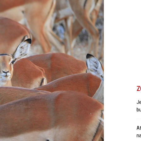
Z
Je
bu
At
n