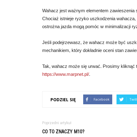
Wahacz jest ważnym elementem zawieszenia sa
Chociaż istnieje ryzyko uszkodzenia wahacza, j
ostrożna jazda mogą pomóc w minimalizacji ry
Jeśli podejrzewasz, że wahacz może być uszko
mechanikiem, który dokładnie oceni stan zawie
Tak, wahacz może się urwać. Prosimy kliknąć tu
https://www.marpnet.pl/
.
PODZIEL SIĘ
Facebook
Twit
Poprzedni artykuł
CO TO ZNACZY M10?