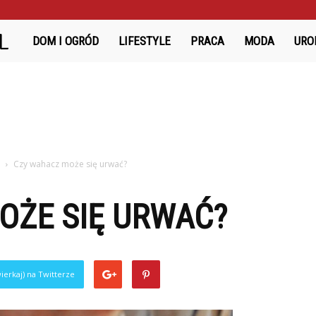
Bazanciarnia.pl
DOM I OGRÓD
LIFESTYLE
PRACA
MODA
URO
Czy wahacz może się urwać?
OŻE SIĘ URWAĆ?
ierkaj) na Twitterze