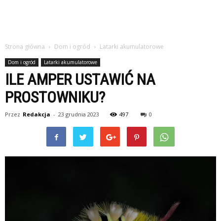
Strona główna
Dom i ogród
Latarki akumulatorowe
Dom i ogród
Latarki akumulatorowe
ILE AMPER USTAWIĆ NA
PROSTOWNIKU?
Przez
Redakcja
-
23 grudnia 2023
497
0