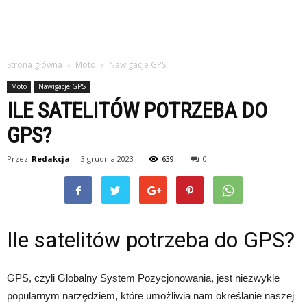
Strona główna
Moto
Nawigacje GPS
Moto
Nawigacje GPS
ILE SATELITÓW POTRZEBA DO
GPS?
Przez
Redakcja
-
3 grudnia 2023
639
0
Ile satelitów potrzeba do GPS?
GPS, czyli Globalny System Pozycjonowania, jest niezwykle
popularnym narzędziem, które umożliwia nam określanie naszej