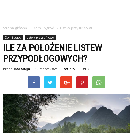
Strona główna
Dom i ogród
Listwy przysufitowe
Dom i ogród
Listwy przysufitowe
ILE ZA POŁOŻENIE LISTEW
PRZYPODŁOGOWYCH?
Przez
Redakcja
-
19 marca 2024
449
0