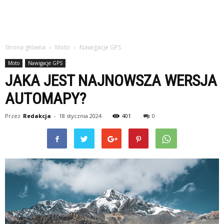
Strona główna
Moto
Nawigacje GPS
Moto
Nawigacje GPS
JAKA JEST NAJNOWSZA WERSJA
AUTOMAPY?
Przez
Redakcja
-
18 stycznia 2024
401
0