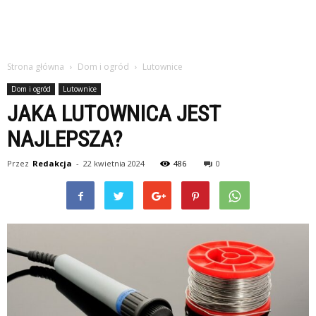
Strona główna
Dom i ogród
Lutownice
Dom i ogród
Lutownice
JAKA LUTOWNICA JEST
NAJLEPSZA?
Przez
Redakcja
-
22 kwietnia 2024
486
0