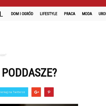
Bazanciarnia.pl
DOM I OGRÓD
LIFESTYLE
PRACA
MODA
URO
asze?
Ć PODDASZE?
ierkaj) na Twitterze