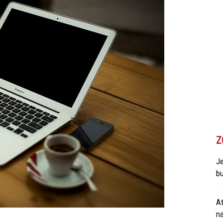
Z
Je
bu
At
n