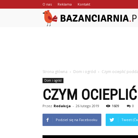
O nas
Reklama
Kontakt
Strona główna
Dom i ogród
Czym ocieplić podd
Dom i ogród
CZYM OCIEPLI
Przez
Redakcja
-
26 lutego 2019
1609
0
Podziel się na Facebooku
Tweet (Ćw