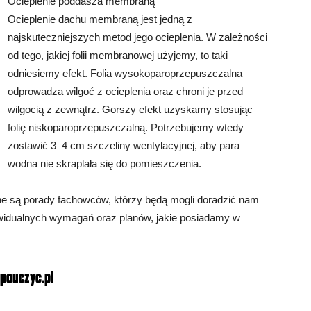
Ocieplenie poddasza membraną
Ocieplenie dachu membraną jest jedną z
najskuteczniejszych metod jego ocieplenia. W zależności
od tego, jakiej folii membranowej użyjemy, to taki
odniesiemy efekt. Folia wysokoparoprzepuszczalna
odprowadza wilgoć z ocieplenia oraz chroni je przed
wilgocią z zewnątrz. Gorszy efekt uzyskamy stosując
folię niskoparoprzepuszczalną. Potrzebujemy wtedy
zostawić 3–4 cm szczeliny wentylacyjnej, aby para
wodna nie skraplała się do pomieszczenia.
bne są porady fachowców, którzy będą mogli doradzić nam
ywidualnych wymagań oraz planów, jakie posiadamy w