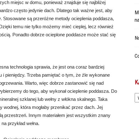
zych miejsc w domu, ponieważ znajduje się najbliżej
ardzo często jedynie dach. Dlatego tak ważne jest, aby
Mo
zy. Stosowane są przeróżne metody ocieplenia poddasza,
n
Dzięki temu nie tylko możemy mieć cieplej, lecz również
znością. Ponadto dobrze ocieplone poddasze może stać się
No
Co
sna technologia sprawia, że jest ona coraz bardziej
i pieniędzy. Trzeba pamiętać o tym, że źle wykonane
K
 ogrzewania. Warto, więc dobrze zastanowić się nad
wybierzemy do tego, aby wykonał ocieplenie poddasza. Do
Ka
ineralnej szklanej lub wełny z włókna skalnego. Taka
ary wodnej, która mogłaby przenikać przez dach. Jej
dą przestrzeń. Innym materiałem jest wszystkim znany
k na przykład wełna.