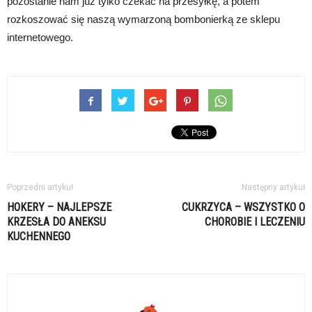
pozostanie nam już tylko czekać na przesyłkę, a potem
rozkoszować się naszą wymarzoną bombonierką ze sklepu
internetowego.
Poprzedni artykuł
Następny artykuł
HOKERY – NAJLEPSZE
CUKRZYCA – WSZYSTKO O
KRZESŁA DO ANEKSU
CHOROBIE I LECZENIU
KUCHENNEGO