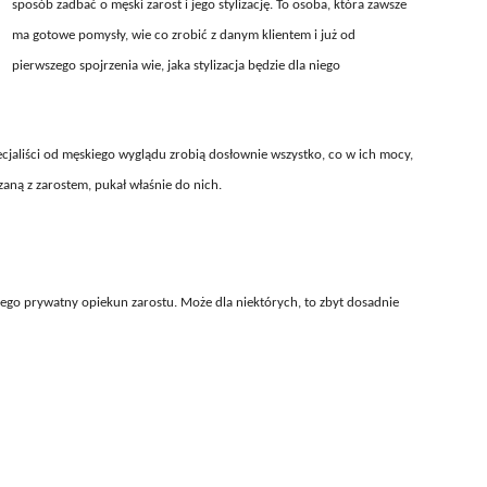
sposób zadbać o męski zarost i jego stylizację. To osoba, która zawsze
ma gotowe pomysły, wie co zrobić z danym klientem i już od
pierwszego spojrzenia wie, jaka stylizacja będzie dla niego
cjaliści od męskiego wyglądu zrobią dosłownie wszystko, co w ich mocy,
zaną z zarostem, pukał właśnie do nich.
 jego prywatny opiekun zarostu. Może dla niektórych, to zbyt dosadnie