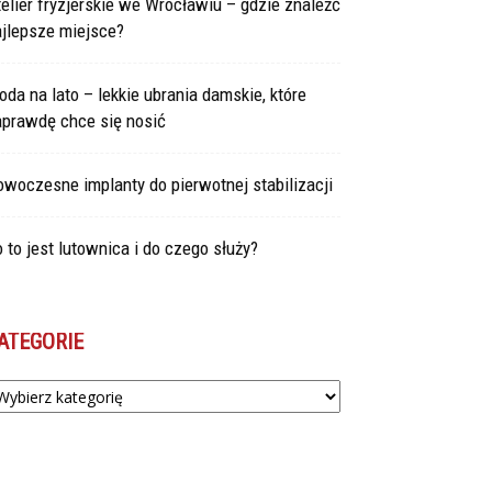
elier fryzjerskie we Wrocławiu – gdzie znaleźć
ajlepsze miejsce?
da na lato – lekkie ubrania damskie, które
aprawdę chce się nosić
woczesne implanty do pierwotnej stabilizacji
 to jest lutownica i do czego służy?
ATEGORIE
tegorie