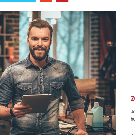
Z
Je
bu