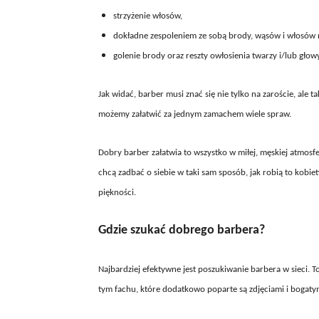
strzyżenie włosów,
dokładne zespoleniem ze sobą brody, wąsów i włosów 
golenie brody oraz reszty owłosienia twarzy i/lub głowy
Jak widać, barber musi znać się nie tylko na zaroście, ale
możemy załatwić za jednym zamachem wiele spraw.
Dobry barber załatwia to wszystko w miłej, męskiej atmosfe
chcą zadbać o siebie w taki sam sposób, jak robią to kobie
piękności.
Gdzie szukać dobrego barbera?
Najbardziej efektywne jest poszukiwanie barbera w sieci. T
tym fachu, które dodatkowo poparte są zdjęciami i bogaty