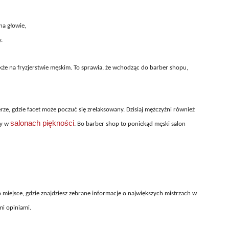
na głowie,
.
 także na fryzjerstwie męskim. To sprawia, że wchodząc do barber shopu,
rze, gdzie facet może poczuć się zrelaksowany. Dzisiaj mężczyźni również
salonach piękności
ty w
. Bo barber shop to poniekąd męski salon
o miejsce, gdzie znajdziesz zebrane informacje o największych mistrzach w
mi opiniami.