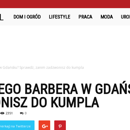
Bazanciarnia.pl
DOM I OGRÓD
LIFESTYLE
PRACA
MODA
URO
w Gdańsku? Sprawdź, zanim zadzwonisz do kumpla
EGO BARBERA W GDAŃ
NISZ DO KUMPLA
2351
0
ierkaj) na Twitterze