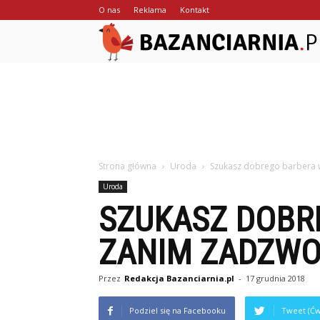
O nas
Reklama
Kontakt
Strona główna
Uroda
Szukasz dobrego barbera 
Uroda
SZUKASZ DOBR
ZANIM ZADZWO
Przez
Redakcja Bazanciarnia.pl
-
17 grudnia 2018
Podziel się na Facebooku
Tweet (Ćw