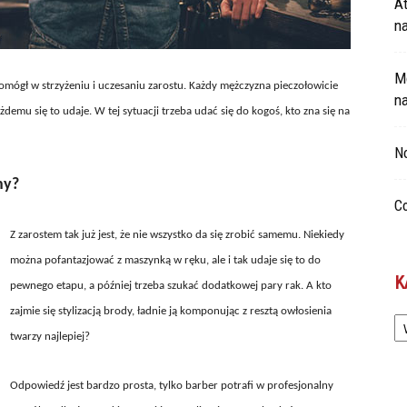
At
n
Mo
omógł w strzyżeniu i uczesaniu zarostu. Każdy mężczyzna pieczołowicie
n
żdemu się to udaje. W tej sytuacji trzeba udać się do kogoś, kto zna się na
No
ny?
Co
Z zarostem tak już jest, że nie wszystko da się zrobić samemu. Niekiedy
można pofantazjować z maszynką w ręku, ale i tak udaje się to do
K
pewnego etapu, a później trzeba szukać dodatkowej pary rak. A kto
Ka
zajmie się stylizacją brody, ładnie ją komponując z resztą owłosienia
twarzy najlepiej?
Odpowiedź jest bardzo prosta, tylko barber potrafi w profesjonalny